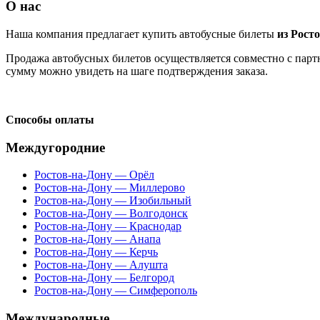
О нас
Наша компания предлагает купить автобусные билеты
из Рост
Продажа автобусных билетов осуществляется совместно с партн
сумму можно увидеть на шаге подтверждения заказа.
Способы оплаты
Междугородние
Ростов-на-Дону — Орёл
Ростов-на-Дону — Миллерово
Ростов-на-Дону — Изобильный
Ростов-на-Дону — Волгодонск
Ростов-на-Дону — Краснодар
Ростов-на-Дону — Анапа
Ростов-на-Дону — Керчь
Ростов-на-Дону — Алушта
Ростов-на-Дону — Белгород
Ростов-на-Дону — Симферополь
Международные